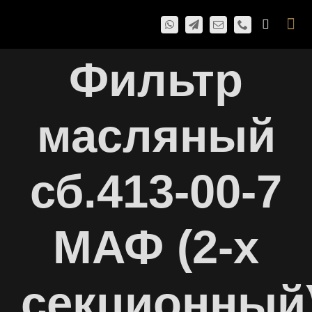
Skip
Togg
to
Navi
content
Фильтр
масляный
сб.413-00-7
МАФ (2-х
секционный