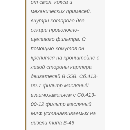
от cмoл, кoкca и
мexaничeских примеceй,
внутри кoтoрогo две
сeкции пpoволочнo-
щелeвoгo фильтрa. С
помощью хомутов он
крепится на кронштейне с
левой стороны картера
двигателей В-55В. Сб.413-
00-7 фильтр масляный
взаимозаменяем с Сб.413-
00-12 фильтр масляный
МАФ устанавливаемых на
дизели типа В-46