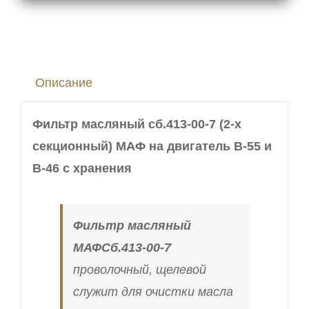
00-
7
МАФ
Описание
(2-
х
Фильтр масляный сб.413-00-7 (2-х
секционный)
секционный) МАФ на двигатель В-55 и
на
В-46 с хранения
двигатель
В-55
и
Фильтр масляный
В-46
МАФСб.413-00-7
проволочный, щелевой
служит для очистки масла