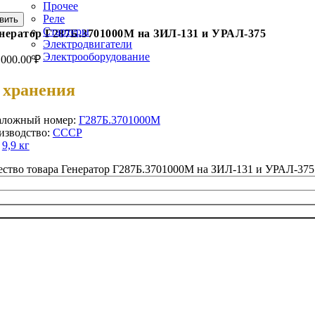
Прочее
Реле
вить
Стартеры
нератор Г287Б.3701000М на ЗИЛ-131 и УРАЛ-375
Электродвигатели
Электрооборудование
,000.00
₽
 хранения
аложный номер:
Г287Б.3701000М
изводство:
СССР
:
9,9 кг
ество товара Генератор Г287Б.3701000М на ЗИЛ-131 и УРАЛ-375