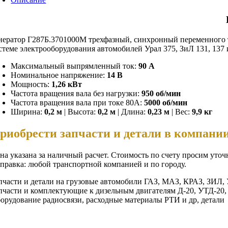
нератор Г287Б.3701000М трехфазный, синхронный переменного т
стеме электрооборудования автомобилей Урал 375, ЗиЛ 131, 137
Максимальный выпрямленный ток:
90 A
Номинальное напряжение:
14 В
Мощность:
1,26 кВт
Частота вращения вала без нагрузки:
950 об/мин
Частота вращения вала при токе 80А:
5000 об/мин
Ширина:
0,2 м
| Высота:
0,2 м
| Длина:
0,23 м
| Вес:
9,9 кг
риобрести запчасти и детали в компан
на указана за наличный расчет. Стоимость по счету просим уточ
правка: любой транспортной компанией и по городу.
пчасти и детали на грузовые автомобили ГАЗ, МАЗ, КРАЗ, ЗИЛ, 
пчасти и комплектующие к дизельным двигателям Д-20, УТД-20,
орудование радиосвязи, расходные материалы РТИ и др, детали