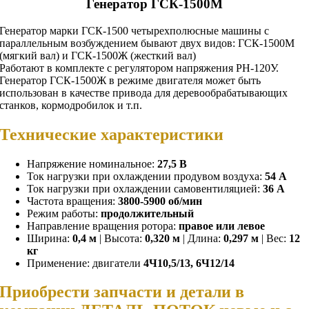
Генератор ГСК-1500М
Генератор марки ГСК-1500 четырехполюсные машины с
параллельным возбуждением бывают двух видов: ГСК-1500М
(мягкий вал) и ГСК-1500Ж (жесткий вал)
Работают в комплекте с регулятором напряжения РН-120У.
Генератор ГСК-1500Ж в режиме двигателя может быть
использован в качестве привода для деревообрабатывающих
станков, кормодробилок и т.п.
Технические характеристики
Напряжение номинальное:
27,5 В
Ток нагрузки при охлаждении продувом воздуха:
54 А
Ток нагрузки при охлаждении самовентиляцией:
36 А
Частота вращения:
3800-5900 об/мин
Режим работы:
продолжительный
Направление вращения ротора:
правое или левое
Ширина:
0,4 м
| Высота:
0,320 м
| Длина:
0,297 м
| Вес:
12
кг
Применение: двигатели
4Ч10,5/13, 6Ч12/14
Приобрести запчасти и детали в