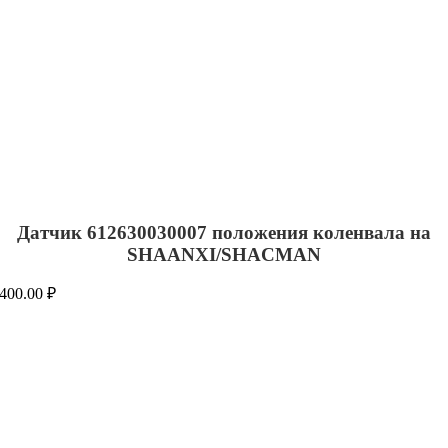
Датчик 612630030007 положения коленвала на
SHAANXI/SHACMAN
400.00
₽