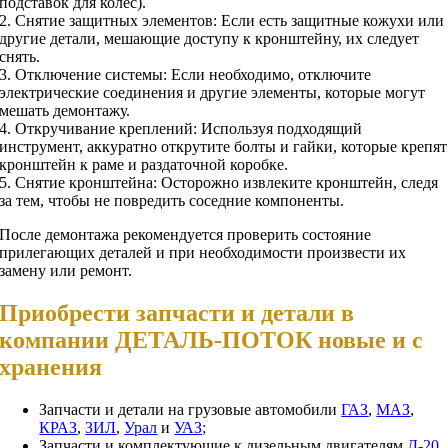
подставок для колес).
2. Снятие защитных элементов: Если есть защитные кожухи или
другие детали, мешающие доступу к кронштейну, их следует
снять.
3. Отключение системы: Если необходимо, отключите
электрические соединения и другие элементы, которые могут
мешать демонтажу.
4. Откручивание креплений: Используя подходящий
инструмент, аккуратно открутите болты и гайки, которые крепят
кронштейн к раме и раздаточной коробке.
5. Снятие кронштейна: Осторожно извлеките кронштейн, следя
за тем, чтобы не повредить соседние компоненты.
После демонтажа рекомендуется проверить состояние
прилегающих деталей и при необходимости произвести их
замену или ремонт.
Приобрести запчасти и детали в
компании ДЕТАЛЬ-ПОТОК новые и с
хранения
Запчасти и детали на грузовые автомобили
ГАЗ
,
МАЗ
,
КРАЗ
,
ЗИЛ
,
Урал
и
УАЗ;
Запчасти и комплектующие к дизельным двигателям
Д-20,