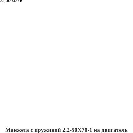
25,000.00
₽
Манжета с пружиной 2.2-50Х70-1 на двигатель