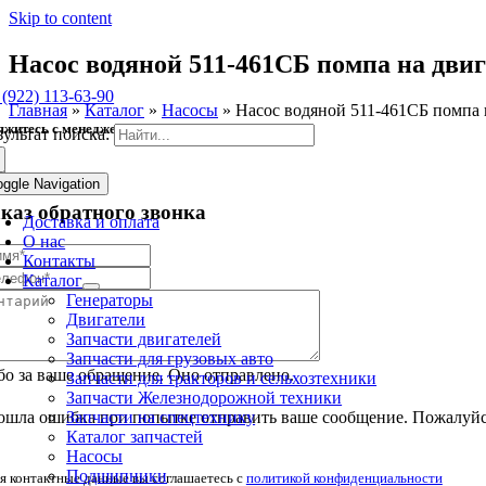
Skip to content
Насос водяной 511-461СБ помпа на двиг
 (922) 113-63-90
Главная
»
Каталог
»
Насосы
»
Насос водяной 511-461СБ помпа 
яжитесь с менеджером
зультат поиска:
oggle Navigation
аказ обратного звонка
Доставка и оплата
О нас
Контакты
Каталог
Генераторы
Двигатели
Запчасти двигателей
Запчасти для грузовых авто
о за ваше обращение. Оно отправлено.
Запчасти для тракторов и сельхозтехники
Запчасти Железнодорожной техники
Запчасти на спецтехнику
шла ошибка при попытке отправить ваше сообщение. Пожалуйст
Каталог запчастей
Насосы
Подшипники
я контактные данные вы соглашаетесь с
политикой конфиденциальности