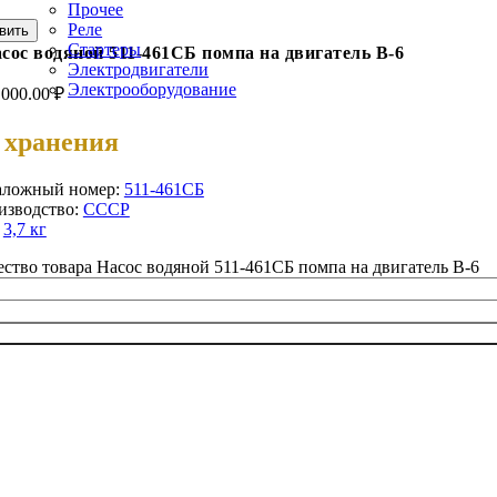
Прочее
Реле
вить
Стартеры
сос водяной 511-461СБ помпа на двигатель В-6
Электродвигатели
Электрооборудование
,000.00
₽
 хранения
аложный номер:
511-461СБ
изводство:
СССР
:
3,7 кг
ство товара Насос водяной 511-461СБ помпа на двигатель В-6