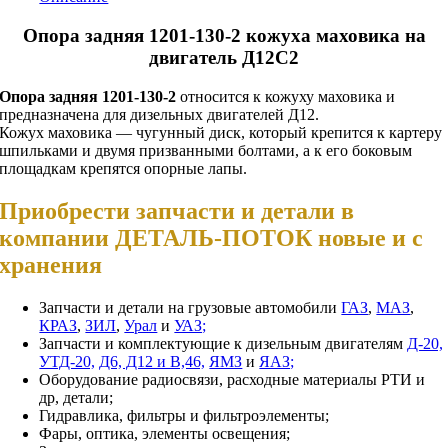
Опора задняя 1201-130-2 кожуха маховика на
двигатель Д12
С2
Опора задняя 1201-130-2
относится к кожуху маховика и
предназначена для дизельных двигателей Д12.
Кожух маховика — чугунный диск, который крепится к картеру
шпильками и двумя призванными болтами, а к его боковым
площадкам крепятся опорные лапы.
Приобрести запчасти и детали в
компании ДЕТАЛЬ-ПОТОК новые и с
хранения
Запчасти и детали на грузовые автомобили
ГАЗ
,
МАЗ
,
КРАЗ
,
ЗИЛ
,
Урал
и
УАЗ;
Запчасти и комплектующие к дизельным двигателям
Д-20,
УТД-20,
Д6, Д12 и В,46,
ЯМЗ
и
ЯАЗ;
Оборудование радиосвязи, расходные материалы РТИ и
др, детали;
Гидравлика, фильтры и фильтроэлементы;
Фары, оптика, элементы освещения;