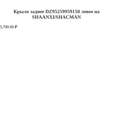
Крыло заднее DZ95259959150 левое на
SHAANXI/SHACMAN
3,700.00
₽