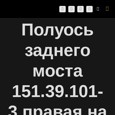
Skip
Togg
to
Navi
content
Полуось
заднего
моста
151.39.101-
3 правая на