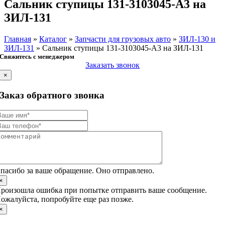
Сальник ступицы 131-3103045-А3 на
ЗИЛ-131
Главная
»
Каталог
»
Запчасти для грузовых авто
»
ЗИЛ-130 и
ЗИЛ-131
»
Сальник ступицы 131-3103045-А3 на ЗИЛ-131
Свяжитесь с менеджером
Заказать звонок
×
Заказ обратного звонка
пасибо за ваше обращение. Оно отправлено.
×
роизошла ошибка при попытке отправить ваше сообщение.
ожалуйста, попробуйте еще раз позже.
×