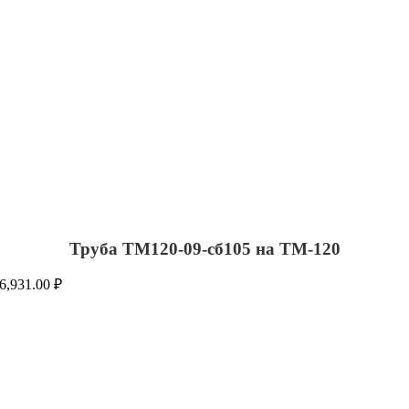
Труба ТМ120-09-сб105 на ТМ-120
6,931.00
₽