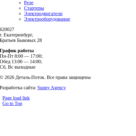
Реле
Стартеры
Электродвигатели
Электрооборудование
620027
г. Екатеринбург,
Братьев Быковых 28
График работы
Пн-Пт 8:00 — 17:00;
Обед 13:00 — 14:00;
Сб, Вс выходные
© 2026 Деталь-Поток. Все права защищены
Разработка сайта:
Sunny Agency
Page load link
Go to Top