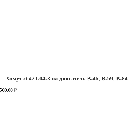
Хомут сб421-04-3 на двигатель В-46, В-59, В-84
500.00
₽