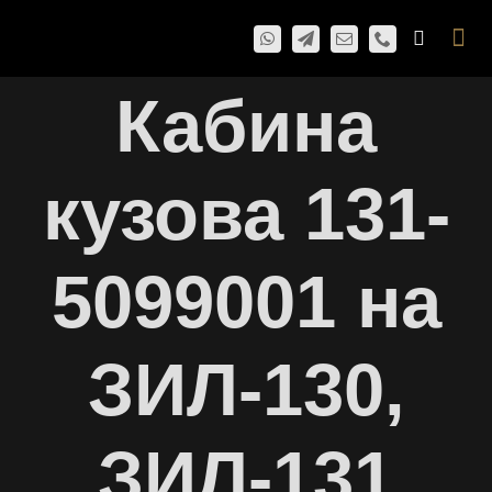
Skip
Togg
to
Navi
content
Кабина
кузова 131-
5099001 на
ЗИЛ-130,
ЗИЛ-131