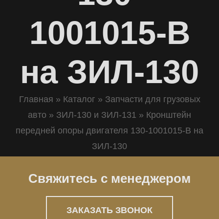
1001015-В
на ЗИЛ-130
Главная
»
Каталог
»
Запчасти для грузовых
авто
»
ЗИЛ-130 и ЗИЛ-131
»
Кронштейн
передней опоры двигателя 130-1001015-В на
ЗИЛ-130
Свяжитесь с менеджером
ЗАКАЗАТЬ ЗВОНОК