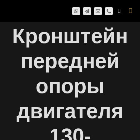
Skip
Togg
to
Navi
content
Кронштейн
передней
опоры
двигателя
130-