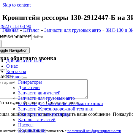
Skip to content
Кронштейн рессоры 130-2912447-Б на З
 (922) 113-63-90
Главная
»
Каталог
»
Запчасти для грузовых авто
»
ЗИЛ-130 и З
яжитесь с менеджером
зультат поиска:
oggle Navigation
аказ обратного звонка
Доставка и оплата
О нас
Контакты
Каталог
Генераторы
Двигатели
Запчасти двигателей
Запчасти для грузовых авто
о за ваше обращение. Оно отправлено.
Запчасти для тракторов и сельхозтехники
Запчасти Железнодорожной техники
Запчасти на спецтехнику
шла ошибка при попытке отправить ваше сообщение. Пожалуйст
Каталог запчастей
Насосы
Подшипники
я контактные данные вы соглашаетесь с
политикой конфиденциальности