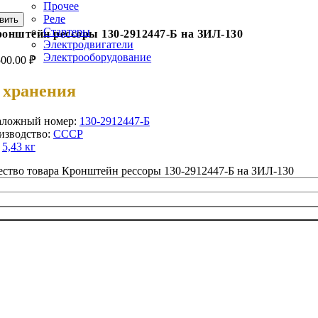
Прочее
Реле
вить
Стартеры
онштейн рессоры 130-2912447-Б на ЗИЛ-130
Электродвигатели
Электрооборудование
500.00
₽
 хранения
аложный номер:
130-2912447-Б
изводство:
СССР
:
5,43 кг
ство товара Кронштейн рессоры 130-2912447-Б на ЗИЛ-130