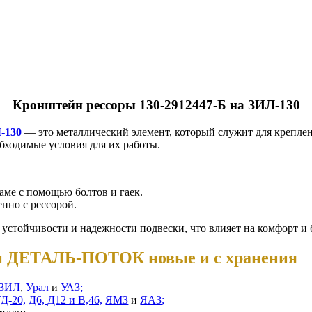
Кронштейн рессоры 130-2912447-Б на ЗИЛ-130
-130
— это металлический элемент, который служит для креплен
бходимые условия для их работы.
аме с помощью болтов и гаек.
нно с рессорой.
устойчивости и надежности подвески, что влияет на комфорт и
ии ДЕТАЛЬ-ПОТОК новые и с хранения
ЗИЛ
,
Урал
и
УАЗ;
ТД-20,
Д6, Д12 и В,46,
ЯМЗ
и
ЯАЗ;