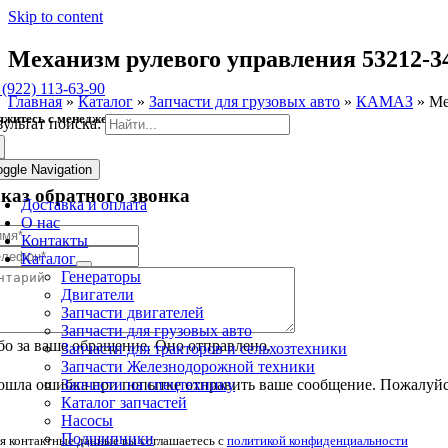
Skip to content
Механизм рулевого управления 53212-3
 (922) 113-63-90
Главная
»
Каталог
»
Запчасти для грузовых авто
»
КАМАЗ
»
Ме
яжитесь с менеджером
зультат поиска:
oggle Navigation
аказ обратного звонка
Доставка и оплата
О нас
Контакты
Каталог
Генераторы
Двигатели
Запчасти двигателей
Запчасти для грузовых авто
о за ваше обращение. Оно отправлено.
Запчасти для тракторов и сельхозтехники
Запчасти Железнодорожной техники
Запчасти на спецтехнику
шла ошибка при попытке отправить ваше сообщение. Пожалуйст
Каталог запчастей
Насосы
Подшипники
я контактные данные вы соглашаетесь с
политикой конфиденциальности