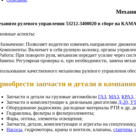
Механи
ханизм рулевого управления 53212-3400020 в сборе на КАМ
новные аспекты:
 Назначение: Позволяет водителю изменять направление движени
 Компоненты: Включает в себя рулевую колонку, органы управле
 Работа: При повороте руля, механизм передает усилие через сис
 Замена: Регулярная проверка и, при необходимости, замена мех
пользование качественного механизма рулевого управления обе
риобрести запчасти и детали в компан
Запчасти и детали на грузовые автомобили
ГАЗ
,
МАЗ
,
КРАЗ
,
Запчасти и комплектующие к дизельным двигателям
Д-20, У
Оборудование радиосвязи, расходные материалы РТИ и др, д
Гидравлика, фильтры и фильтроэлементы;
Фары, оптика, элементы освещения;
Запчасти, детали, комплектующие и агрегаты на спецтехнику
Насосы
, гидромоторы, краны и вентили, клапаны,
стартеры
,