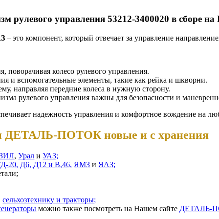
зм рулевого управления 53212-3400020 в сборе н
АЗ
– это компонент, который отвечает за управление направлен
я, поворачивая колесо рулевого управления.
ния и вспомогательные элементы, такие как рейка и шкворни.
тему, направляя передние колеса в нужную сторону.
анизма рулевого управления важны для безопасности и маневрен
спечивает надежность управления и комфортное вождение на л
ии ДЕТАЛЬ-ПОТОК новые и с хранения
ЗИЛ
,
Урал
и
УАЗ;
ТД-20,
Д6, Д12 и В,46,
ЯМЗ
и
ЯАЗ;
етали;
,
сельхозтехнику и тракторы;
генераторы
можно также посмотреть на Нашем сайте
ДЕТАЛЬ-П