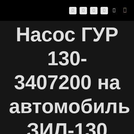
Skip
Togg
to
Navi
content
Насос ГУР
130-
3407200 на
автомобиль
ЗИЛ-130