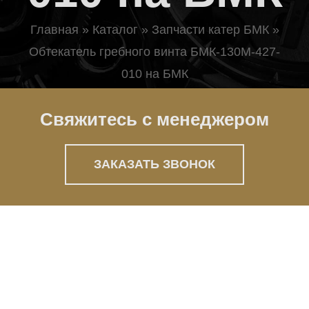
Главная
»
Каталог
»
Запчасти катер БМК
»
Обтекатель гребного винта БМК-130М-427-
010 на БМК
Свяжитесь с менеджером
ЗАКАЗАТЬ ЗВОНОК