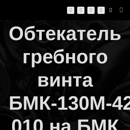
Skip
Togg
to
Navi
content
Обтекатель
гребного
винта
БМК-130М-42
010 на БМК