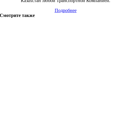
Казахстан любой Транспортной Компанией.
Подробнее
Смотрите также