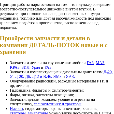
Принцип работы пары основан на том, что плунжер совершает
возвратно-поступательное движение внутри втулки. В
результате, при помощи каналов, расположенных внутри
механизма, топливо или другая рабочая жидкость под высоким
давлением подаётся в пространство, расположенное над
поршнем.
Приобрести запчасти и детали в
компании ДЕТАЛЬ-ПОТОК новые и с
хранения
Запчасти и детали на грузовые автомобили
ГАЗ
,
МАЗ
,
КРАЗ
,
ЗИЛ
,
Урал
и
УАЗ;
Запчасти и комплектующие к дизельным двигателям
Д-20,
УТД-20,
Д6, Д12 и В,46,
ЯМЗ
и
ЯАЗ;
Оборудование радиосвязи, расходные материалы РТИ и
др, детали;
Гидравлика, фильтры и фильтроэлементы;
Фары, оптика, элементы освещения;
Запчасти, детали, комплектующие и агрегаты на
спецтехнику,
сельхозтехнику и тракторы;
Насосы
, гидромоторы, краны и вентили, клапаны,
стартеры
,
генераторы
можно также посмотреть на Нашем