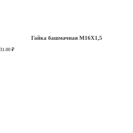
Гайка башмачная М16Х1,5
31.00
₽