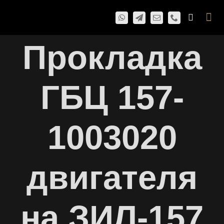
Skip
Togg
to
Navi
content
Прокладка
ГБЦ 157-
1003020
двигателя
на ЗИЛ-157