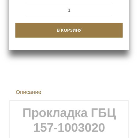
Количество
товара
В КОРЗИНУ
Прокладка
ГБЦ
157-
1003020
двигателя
на
Описание
ЗИЛ-157
Прокладка ГБЦ
157-1003020