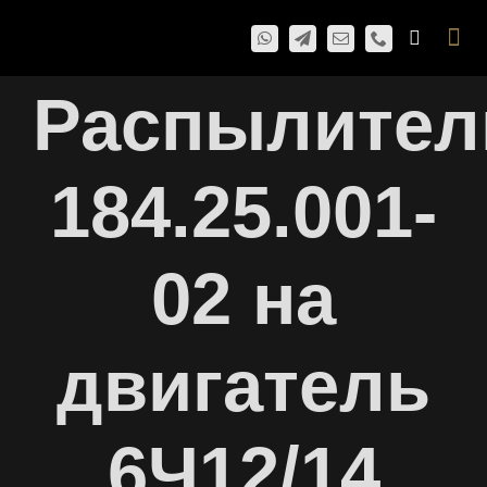
Skip
Togg
to
Navi
content
Распылител
184.25.001-
02 на
двигатель
6Ч12/14