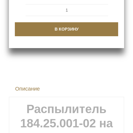
Количество
товара
В КОРЗИНУ
Распылитель
184.25.001-
02
на
двигатель
6Ч12/14
Описание
Распылитель
184.25.001-02 на