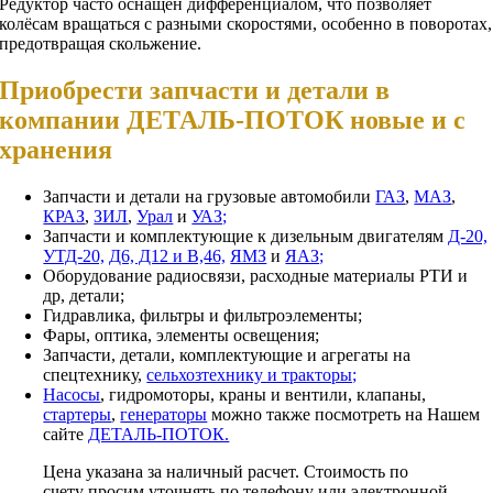
Редуктор часто оснащен дифференциалом, что позволяет
колёсам вращаться с разными скоростями, особенно в поворотах,
предотвращая скольжение.
Приобрести запчасти и детали в
компании ДЕТАЛЬ-ПОТОК новые и с
хранения
Запчасти и детали на грузовые автомобили
ГАЗ
,
МАЗ
,
КРАЗ
,
ЗИЛ
,
Урал
и
УАЗ;
Запчасти и комплектующие к дизельным двигателям
Д-20,
УТД-20,
Д6, Д12 и В,46,
ЯМЗ
и
ЯАЗ;
Оборудование радиосвязи, расходные материалы РТИ и
др, детали;
Гидравлика, фильтры и фильтроэлементы;
Фары, оптика, элементы освещения;
Запчасти, детали, комплектующие и агрегаты на
спецтехнику,
сельхозтехнику и тракторы;
Насосы
, гидромоторы, краны и вентили, клапаны,
стартеры
,
генераторы
можно также посмотреть на Нашем
сайте
ДЕТАЛЬ-ПОТОК.
Цена указана за наличный расчет. Стоимость по
счету просим уточнять по телефону или электронной