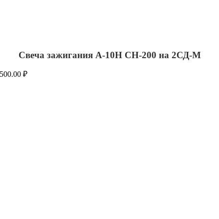
Свеча зажигания А-10Н СН-200 на 2СД-М
500.00
₽