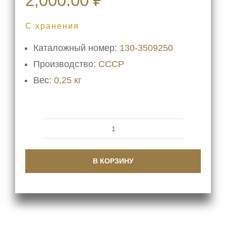
2,000.00
₽
С хранения
Каталожный номер:
130-3509250
Производство:
СССР
Вес:
0,25 кг
Количество
товара
В КОРЗИНУ
Ремень
130-
3509250
компрессора