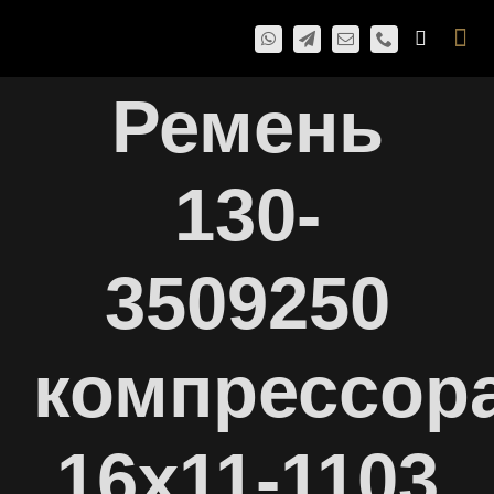
Skip
Togg
to
Navi
content
Ремень
130-
3509250
компрессор
16х11-1103