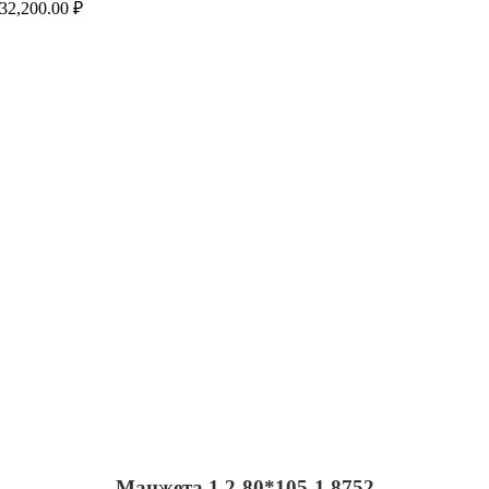
32,200.00
₽
Манжета 1,2-80*105-1.8752