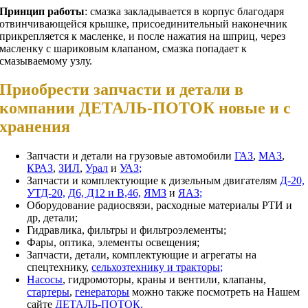
Принцип работы
: смазка закладывается в корпус благодаря
отвинчивающейся крышке, присоединительный наконечник
прикрепляется к масленке, и после нажатия на шприц, через
масленку с шариковым клапаном, смазка попадает к
смазываемому узлу.
Приобрести запчасти и детали в
компании ДЕТАЛЬ-ПОТОК новые и с
хранения
Запчасти и детали на грузовые автомобили
ГАЗ
,
МАЗ
,
КРАЗ
,
ЗИЛ
,
Урал
и
УАЗ;
Запчасти и комплектующие к дизельным двигателям
Д-20,
УТД-20,
Д6, Д12 и В,46,
ЯМЗ
и
ЯАЗ;
Оборудование радиосвязи, расходные материалы РТИ и
др, детали;
Гидравлика, фильтры и фильтроэлементы;
Фары, оптика, элементы освещения;
Запчасти, детали, комплектующие и агрегаты на
спецтехнику,
сельхозтехнику и тракторы;
Насосы
, гидромоторы, краны и вентили, клапаны,
стартеры
,
генераторы
можно также посмотреть на Нашем
сайте
ДЕТАЛЬ-ПОТОК.