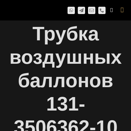
Skip
Togg
to
Navi
content
Трубка
воздушных
баллонов
131-
3506362-10