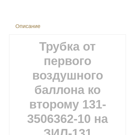
3506362-
10
Описание
на
ЗИЛ-131
Трубка от
первого
воздушного
баллона ко
второму 131-
3506362-10 на
ЗИЛ-131