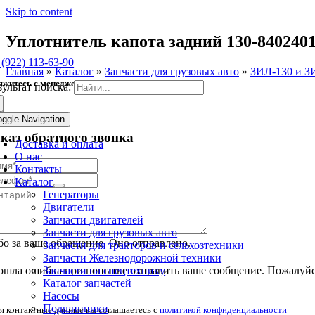
Skip to content
Уплотнитель капота задний 130-840240
 (922) 113-63-90
Главная
»
Каталог
»
Запчасти для грузовых авто
»
ЗИЛ-130 и З
яжитесь с менеджером
зультат поиска:
oggle Navigation
аказ обратного звонка
Доставка и оплата
О нас
Контакты
Каталог
Генераторы
Двигатели
Запчасти двигателей
Запчасти для грузовых авто
о за ваше обращение. Оно отправлено.
Запчасти для тракторов и сельхозтехники
Запчасти Железнодорожной техники
Запчасти на спецтехнику
шла ошибка при попытке отправить ваше сообщение. Пожалуйст
Каталог запчастей
Насосы
Подшипники
я контактные данные вы соглашаетесь с
политикой конфиденциальности