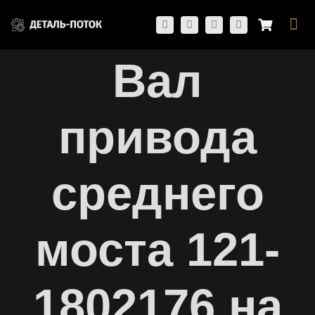
Skip
Togg
to
Navi
content
Вал
привода
среднего
моста 121-
1802176 на