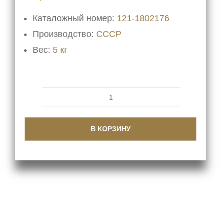
Каталожный номер:
121-1802176
Производство:
СССР
Вес:
5 кг
Количество
товара
В КОРЗИНУ
Вал
привода
среднего
моста
121-
1802176