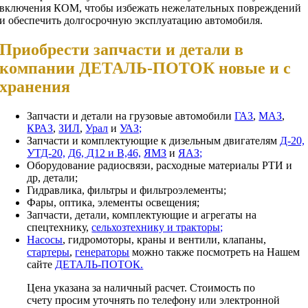
включения КОМ, чтобы избежать нежелательных повреждений
и обеспечить долгосрочную эксплуатацию автомобиля.
Приобрести запчасти и детали в
компании ДЕТАЛЬ-ПОТОК новые и с
хранения
Запчасти и детали на грузовые автомобили
ГАЗ
,
МАЗ
,
КРАЗ
,
ЗИЛ
,
Урал
и
УАЗ;
Запчасти и комплектующие к дизельным двигателям
Д-20,
УТД-20,
Д6, Д12 и В,46,
ЯМЗ
и
ЯАЗ;
Оборудование радиосвязи, расходные материалы РТИ и
др, детали;
Гидравлика, фильтры и фильтроэлементы;
Фары, оптика, элементы освещения;
Запчасти, детали, комплектующие и агрегаты на
спецтехнику,
сельхозтехнику и тракторы;
Насосы
, гидромоторы, краны и вентили, клапаны,
стартеры
,
генераторы
можно также посмотреть на Нашем
сайте
ДЕТАЛЬ-ПОТОК.
Цена указана за наличный расчет. Стоимость по
счету просим уточнять по телефону или электронной