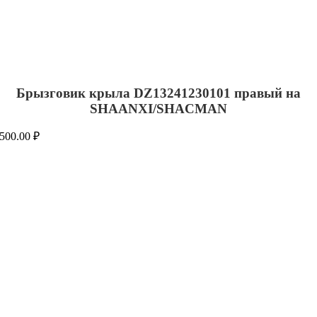
Брызговик крыла DZ13241230101 правый на
SHAANXI/SHACMAN
500.00
₽