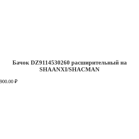
Бачок DZ9114530260 расширительный на
SHAANXI/SHACMAN
900.00
₽