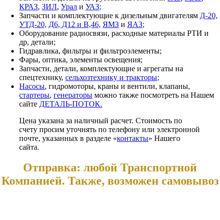
КРАЗ
,
ЗИЛ
,
Урал
и
УАЗ;
Запчасти и комплектующие к дизельным двигателям
Д-20,
УТД-20,
Д6, Д12 и В,46,
ЯМЗ
и
ЯАЗ;
Оборудование радиосвязи, расходные материалы РТИ и
др, детали;
Гидравлика, фильтры и фильтроэлементы;
Фары, оптика, элементы освещения;
Запчасти, детали, комплектующие и агрегаты на
спецтехнику,
сельхозтехнику и тракторы;
Насосы
, гидромоторы, краны и вентили, клапаны,
стартеры
,
генераторы
можно также посмотреть на Нашем
сайте
ДЕТАЛЬ-ПОТОК.
Цена указана за наличный расчет. Стоимость по
счету просим уточнять по телефону или электронной
почте, указанных в разделе «
контакты
» Нашего
сайта.
Отправка: любой Транспортной
Компанией. Также, возможен самовывоз