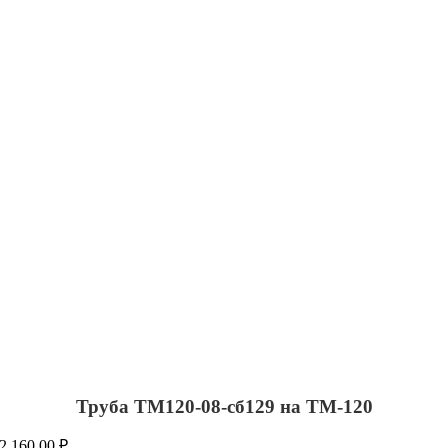
Труба ТМ120-08-сб129 на ТМ-120
2,160.00
₽