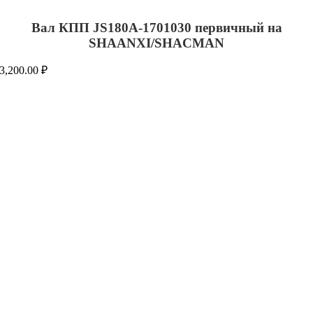
Вал КПП JS180A-1701030 первичный на
SHAANXI/SHACMAN
3,200.00
₽