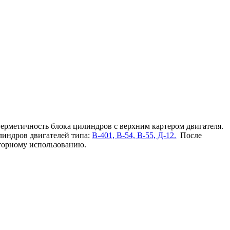
герметичность блока цилиндров с верхним картером двигателя.
линдров двигателей типа:
В-401, В-54, В-55, Д-12.
После
вторному использованию.