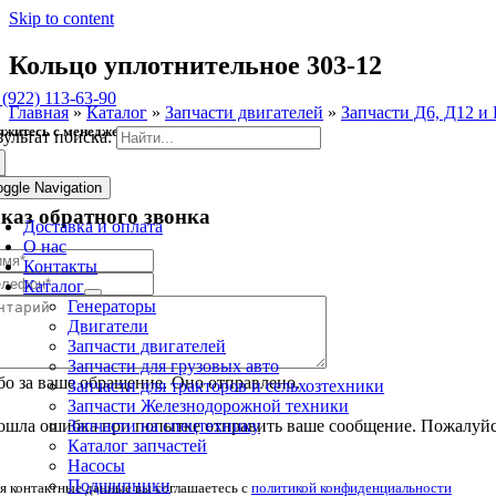
Skip to content
Кольцо уплотнительное 303-12
 (922) 113-63-90
Главная
»
Каталог
»
Запчасти двигателей
»
Запчасти Д6, Д12 и 
яжитесь с менеджером
зультат поиска:
oggle Navigation
аказ обратного звонка
Доставка и оплата
О нас
Контакты
Каталог
Генераторы
Двигатели
Запчасти двигателей
Запчасти для грузовых авто
о за ваше обращение. Оно отправлено.
Запчасти для тракторов и сельхозтехники
Запчасти Железнодорожной техники
Запчасти на спецтехнику
шла ошибка при попытке отправить ваше сообщение. Пожалуйст
Каталог запчастей
Насосы
Подшипники
я контактные данные вы соглашаетесь с
политикой конфиденциальности