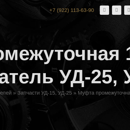
+7 (922) 113-63-90
межуточная 1
атель УД-25, 
телей
»
Запчасти УД-15, УД-25
»
Муфта промежуточная