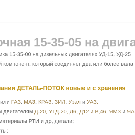
ная 15-35-05 на двига
ка 15-35-00 на дизельных двигателях УД-15, УД-25
 компонент, который соединяет два или более вала 
мпании ДЕТАЛЬ-ПОТОК новые и с хранения
били
ГАЗ
,
МАЗ
,
КРАЗ
,
ЗИЛ
,
Урал
и
УАЗ;
м двигателям
Д-20, УТД-20,
Д6, Д12 и В,46,
ЯМЗ
и
ЯА
материалы РТИ и др, детали;
ты;