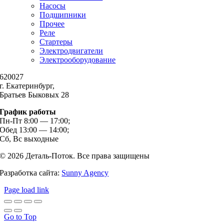
Насосы
Подшипники
Прочее
Реле
Стартеры
Электродвигатели
Электрооборудование
620027
г. Екатеринбург,
Братьев Быковых 28
График работы
Пн-Пт 8:00 — 17:00;
Обед 13:00 — 14:00;
Сб, Вс выходные
© 2026 Деталь-Поток. Все права защищены
Разработка сайта:
Sunny Agency
Page load link
Go to Top