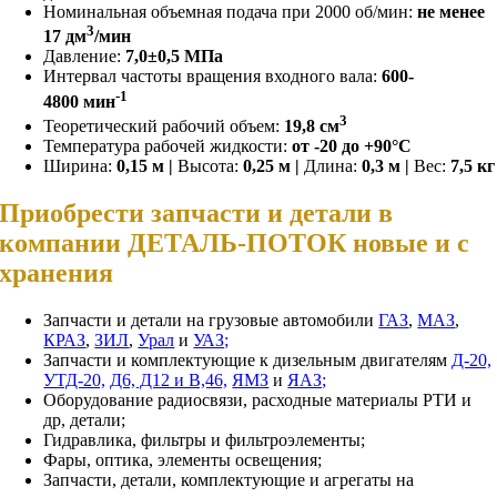
Номинальная объемная подача при 2000 об/мин:
не менее
3
17 дм
/мин
Давление:
7,0±0,5 МПа
Интервал частоты вращения входного вала:
600-
-1
4800 мин
3
Теоретический рабочий объем:
19,8 см
Температура рабочей жидкости:
от -20 до +90°С
Ширина:
0,15 м |
Высота:
0,25 м |
Длина:
0,3 м |
Вес:
7,5 кг
Приобрести запчасти и детали в
компании ДЕТАЛЬ-ПОТОК новые и с
хранения
Запчасти и детали на грузовые автомобили
ГАЗ
,
МАЗ
,
КРАЗ
,
ЗИЛ
,
Урал
и
УАЗ;
Запчасти и комплектующие к дизельным двигателям
Д-20,
УТД-20,
Д6, Д12 и В,46,
ЯМЗ
и
ЯАЗ;
Оборудование радиосвязи, расходные материалы РТИ и
др, детали;
Гидравлика, фильтры и фильтроэлементы;
Фары, оптика, элементы освещения;
Запчасти, детали, комплектующие и агрегаты на