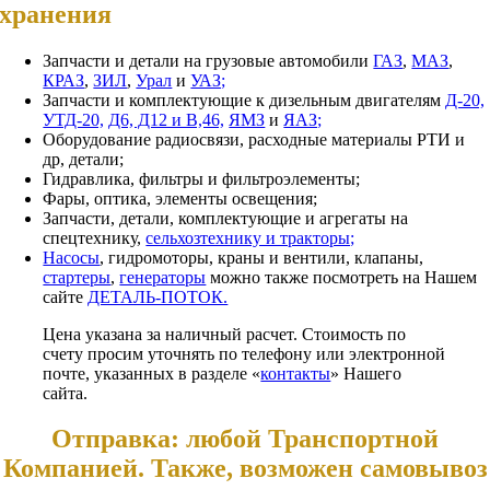
хранения
Запчасти и детали на грузовые автомобили
ГАЗ
,
МАЗ
,
КРАЗ
,
ЗИЛ
,
Урал
и
УАЗ;
Запчасти и комплектующие к дизельным двигателям
Д-20,
УТД-20,
Д6, Д12 и В,46,
ЯМЗ
и
ЯАЗ;
Оборудование радиосвязи, расходные материалы РТИ и
др, детали;
Гидравлика, фильтры и фильтроэлементы;
Фары, оптика, элементы освещения;
Запчасти, детали, комплектующие и агрегаты на
спецтехнику,
сельхозтехнику и тракторы;
Насосы
, гидромоторы, краны и вентили, клапаны,
стартеры
,
генераторы
можно также посмотреть на Нашем
сайте
ДЕТАЛЬ-ПОТОК.
Цена указана за наличный расчет. Стоимость по
счету просим уточнять по телефону или электронной
почте, указанных в разделе «
контакты
» Нашего
сайта.
Отправка: любой Транспортной
Компанией. Также, возможен самовывоз