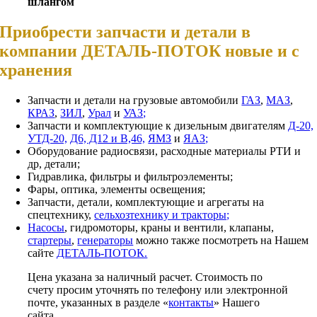
шлангом
Приобрести запчасти и детали в
компании ДЕТАЛЬ-ПОТОК новые и с
хранения
Запчасти и детали на грузовые автомобили
ГАЗ
,
МАЗ
,
КРАЗ
,
ЗИЛ
,
Урал
и
УАЗ;
Запчасти и комплектующие к дизельным двигателям
Д-20,
УТД-20,
Д6, Д12 и В,46,
ЯМЗ
и
ЯАЗ;
Оборудование радиосвязи, расходные материалы РТИ и
др, детали;
Гидравлика, фильтры и фильтроэлементы;
Фары, оптика, элементы освещения;
Запчасти, детали, комплектующие и агрегаты на
спецтехнику,
сельхозтехнику и тракторы;
Насосы
, гидромоторы, краны и вентили, клапаны,
стартеры
,
генераторы
можно также посмотреть на Нашем
сайте
ДЕТАЛЬ-ПОТОК.
Цена указана за наличный расчет. Стоимость по
счету просим уточнять по телефону или электронной
почте, указанных в разделе «
контакты
» Нашего
сайта.