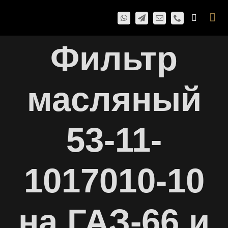
Skip
Togg
to
Navi
content
Фильтр
масляный
53-11-
1017010-10
на ГАЗ-66 и