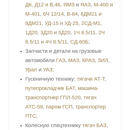
Д6, Д12 и В,46,
ЯМЗ
и
ЯАЗ
,
М-400 и
М-401
,
6Ч 12/14
,
В-84
,
6ДМ21 и
8ДМ21
,
УД-15 и УД-25
,
2СД-М1
,
1Д20, 3Д20 и 5Д20
,
1Ч 8.5/11, 2Ч
8.5/11 и 4Ч 8.5/11
,
СД-60Б
;
Запчасти и детали на грузовые
автомобили
ГАЗ
,
МАЗ
,
КРАЗ
,
ЗИЛ
,
Урал
и
УАЗ;
Гусеничную технику:
тягачи АТ-Т
,
путепрокладчик БАТ
,
машина-
транспортнер ГПЛ-520
,
тягач
АТС-59
,
паром ГСП
,
транспортер
ПТС
;
Колесную спецтехнику
тягач БАЗ
,